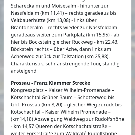
Schareckalm und Moisesalm - hinunter zur
Nassfeldalm (km 11,41) – rechts geradeaus bis
Veitbauerhütte (km 13,08) - links über
Brantdneralm – rechts wieder zur Nassfeldalm –
geradeaus weiter zum Parkplatz (km 15,95) - ab
hier bis Böckstein gleicher Rückweg - km 22,43,
Böckstein rechts – über Ache, dann links am
Achenweg zurück zur Talstation (km 25,88).
Charakteristik: sehr anstrengende Tour, ständig
ansteigend
Prossau - Franz Klammer Strecke
Kongressplatz – Kaiser Wilhelm-Promenade –
Kötschachtal Grüner Baum – Schotterweg bis
Ghf. Prossau (km 8,20) – gleicher Weg zurück bis
Kötschachtal – Kaiser Wilhelm Promenade –
(km14,18) Abzweigung Waldweg zur Rudolfshöhe
- km 14,57 Queren der Kötschachtalstraße –
weiter Forststraße zum Waldcafé Rudolfshöhe –