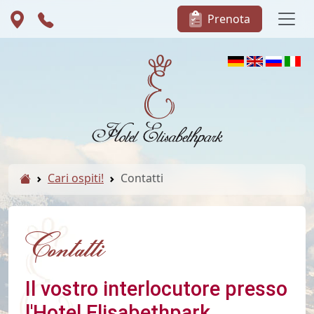
Prenota
Cari ospiti!
Contatti
Contatti
Il vostro interlocutore presso
l'Hotel Elisabethpark