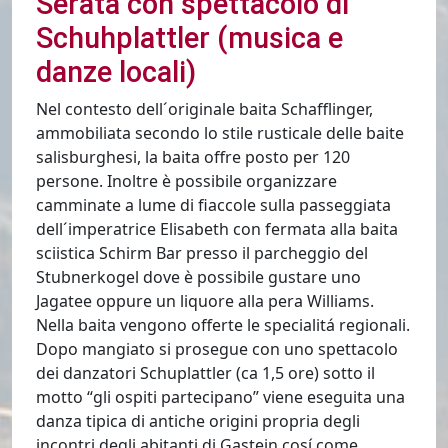
Serata con spettacolo di
Schuhplattler (musica e
danze locali)
Nel contesto dell´originale baita Schafflinger,
ammobiliata secondo lo stile rusticale delle baite
salisburghesi, la baita offre posto per 120
persone. Inoltre è possibile organizzare
camminate a lume di fiaccole sulla passeggiata
dell´imperatrice Elisabeth con fermata alla baita
sciistica Schirm Bar presso il parcheggio del
Stubnerkogel dove è possibile gustare uno
Jagatee oppure un liquore alla pera Williams.
Nella baita vengono offerte le specialitá regionali.
Dopo mangiato si prosegue con uno spettacolo
dei danzatori Schuplattler (ca 1,5 ore) sotto il
motto “gli ospiti partecipano” viene eseguita una
danza tipica di antiche origini propria degli
incontri degli abitanti di Gastein cosí come