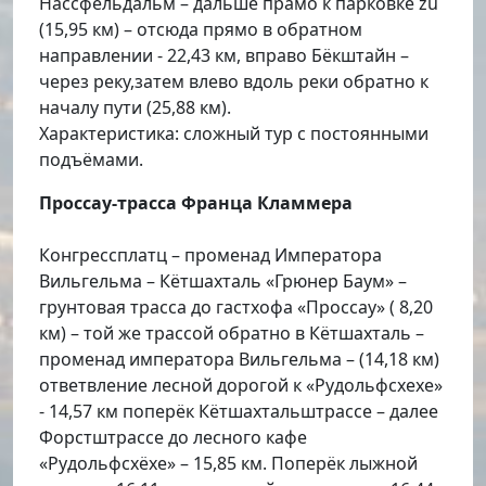
Нассфельдальм – дальше прамо к парковке zu
(15,95 км) – отсюда прямо в обратном
направлении - 22,43 км, вправо Бёкштайн –
через реку,затем влево вдоль реки обратно к
началу пути (25,88 км).
Характеристика: сложный тур с постоянными
подъёмами.
Проссау-трасса Франца Кламмера
Конгрессплатц – променад Императора
Вильгельма – Кётшахталь «Грюнер Баум» –
грунтовая трасса до гастхофа «Проссау» ( 8,20
км) – той же трассой обратно в Кётшахталь –
променад императора Вильгельма – (14,18 км)
ответвление лесной дорогой к «Рудольфсхехе»
- 14,57 км поперёк Кётшахтальштрассе – далее
Форстштрассе до лесного кафе
«Рудольфсхёхе» – 15,85 км. Поперёк лыжной