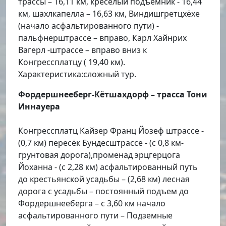
трассы – 16,11 км, креселый подъемник - 16,44
км, шахлкапелла – 16,63 км, Виндишгретцхёхе
(начало асфальтированного пути) -
пальфнерштрассе – вправо, Карл Хайнрих
Вагерл -штрассе – вправо вниз к
Конгрессплатцу ( 19,40 км).
Характеристика:сложный тур.
Фордершнееберг-Кётшахдорф – трасса Тони
Иннауера
Конгрессплатц Кайзер Франц Йозеф штрассе -
(0,7 км) пересёк Бундесштрассе - (с 0,8 км-
грунтовая дорога),променад эрцгерцога
Йоханна - (с 2,28 км) асфальтированный путь
до крестьянской усадьбы – (2,68 км) лесная
дорога с усадьбы – постоянный подъем до
Фордершнееберга – с 3,60 км начало
асфальтированного пути – Подземные