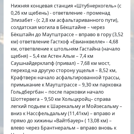
Нижняя концевая станция «Штубнеркогель» (с
0,26 км щебень) - ответвление - променад
Элизабет - (с 2,8 км асфальтариванного пути),
солдатская могила в Бёкштайне – через
Бёкштайн до Маутштрассе – вправо в гору (3,52
км) ответвление Гастхоф «Евианквелле» - 4,68
км, ответвление к штольням Гастайна (начало
щебня) – 5,4 км Астен Альм – 7,4 км
Саушнайдерклапф (привал) – 7,68 км мост,
переход на другую сторону ущелья – 8,52 км,
Крафтверк-начало асфальтированной трассы,
примыкание к Маутштрассе – 9,30 км парковка
Гольдбергбан – после парковки начало
Шоттервега – 9,50 км Хольцкройц– справа
легкий подьем к Шарекальму и Мойзесальму –
вниз к Нассфельдальму (11,41км) – вправо и
прямо до хижины «Вайтбауер» ( 13,08 км) –
влево через Брантнеральм – вправо вновь к