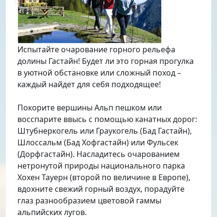
Испытайте очарование горного рельефа
долины Гастайн! Будет ли это горная прогулка
в уютной обстановке или сложный поход –
каждый найдет для себя подходящее!
Покорите вершины Альп пешком или
восспарите ввысь с помощью канатных дорог:
Штубнеркогель или Граукогель (Бад Гастайн),
Шлоссальм (Бад Хофгастайн) или Фульсек
(Дорфгастайн). Насладитесь очарованием
нетронутой природы национального парка
Хохен Тауерн (второй по величине в Европе),
вдохните свежий горный воздух, порадуйте
глаз разнообразием цветовой гаммы
альпийских лугов.