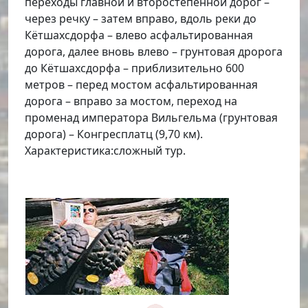
переходы главной и второстепенной дорог –
через речку – затем вправо, вдоль реки до
Кётшахсдорфа – влево асфальтированная
дорога, далее вновь влево – грунтовая дророга
до Кётшахсдорфа – приблизительно 600
метров – перед мостом асфальтированная
дорога – вправо за мостом, переход на
променад императора Вильгельма (грунтовая
дорога) – Конгресплатц (9,70 км).
Характеристика:сложный тур.